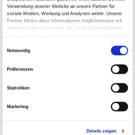
Unsere Veranstaltungen

Verwendung unserer Website an unsere Partner für
soziale Medien, Werbung und Analysen weiter. Unsere
Partner führen diese Informationen möglicherweise mit
weiteren Daten zusammen, die Sie ihnen bereitgestellt
haben oder die sie im Rahmen Ihrer Nutzung der Dienste
gesammelt haben.
E
Notwendig
i
n
w
Präferenzen
i
l
l
Statistiken
i
g
Marketing
u
n
g
Details zeigen
s