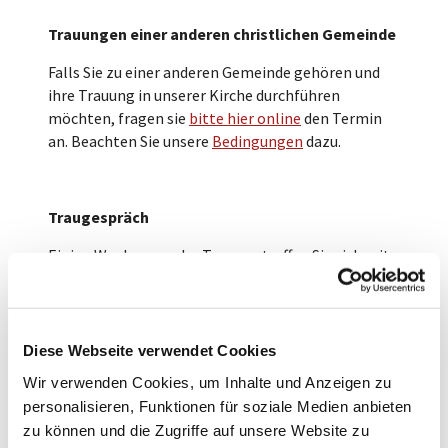
Trauungen einer anderen christlichen Gemeinde
Falls Sie zu einer anderen Gemeinde gehören und
ihre Trauung in unserer Kirche durchführen
möchten, fragen sie
bitte hier online
den Termin
an. Beachten Sie unsere
Bedingungen
dazu.
Traugespräch
Einige Wochen vor der Trauung treffen Sie sich mit
dem Pastor zu einem ausführlichen Traugespräch.
Dabei werden die Bedeutung der Trauung, Ihre
Gestaltungswünsche und alle praktischen Fragen
besprochen. Durch das Kennenlernen kann die
Diese Webseite verwendet Cookies
Trauung auf Sie persönlich ausgerichtet werden.
Wir verwenden Cookies, um Inhalte und Anzeigen zu
Zur Vorbereitung wählen Sie bitte einen Trauspruch
personalisieren, Funktionen für soziale Medien anbieten
aus der Bibel aus (
www.trauspruch.de
) und
zu können und die Zugriffe auf unsere Website zu
recherchieren Sie, wann und in welcher