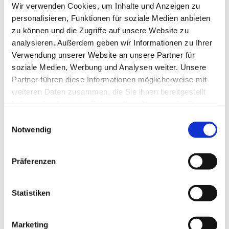
Angaben gemäß § 5 TMG
Wir verwenden Cookies, um Inhalte und Anzeigen zu
personalisieren, Funktionen für soziale Medien anbieten
Ev.-luth. Kirchengemeinde St. Marien Lemgo
zu können und die Zugriffe auf unsere Website zu
Stiftstraße 56
analysieren. Außerdem geben wir Informationen zu Ihrer
32657 Lemgo
Verwendung unserer Website an unsere Partner für
Vertreten durch:
soziale Medien, Werbung und Analysen weiter. Unsere
Pfarrer Matthias Altevogt, stv. Vorsitzender des
Partner führen diese Informationen möglicherweise mit
Kirchenvorstands
weiteren Daten zusammen, die Sie ihnen bereitgestellt
haben oder die sie im Rahmen Ihrer Nutzung der Dienste
Kontakt
gesammelt haben.
E
Notwendig
Telefon: 05261 4981
i
E-Mail:
info@marien-lemgo.de
n
w
Redaktionell verantwortlich
Präferenzen
i
l
Pfarrer Matthias Altevogt
l
Statistiken
Verbraucher­streit­
i
beilegung/Universal­schlichtungs­
g
Marketing