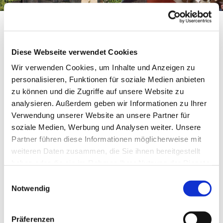
Mitglied werden
Diese Webseite verwendet Cookies
Wir verwenden Cookies, um Inhalte und Anzeigen zu
personalisieren, Funktionen für soziale Medien anbieten
zu können und die Zugriffe auf unsere Website zu
Sie möchten in die evangelische Kirche (wieder)
analysieren. Außerdem geben wir Informationen zu Ihrer
eintreten oder aus einer anderen Gemeinde oder
Verwendung unserer Website an unsere Partner für
Kirche zu uns wechseln? Das ist einfach und
soziale Medien, Werbung und Analysen weiter. Unsere
unbürokratisch möglich.
Bitte wenden Sie sich an
Partner führen diese Informationen möglicherweise mit
das Gemeindebüro oder einen der Pfarrer
.
weiteren Daten zusammen, die Sie ihnen bereitgestellt
haben oder die sie im Rahmen Ihrer Nutzung der Dienste
gesammelt haben.
Eintrittstelle Lemgo:
E
Notwendig
i
n
An jedem 1. Freitag im Monat von 16 bis 18 Uhr -
w
auch in den Schulferien – ist die Lemgoer Eintritts-
Präferenzen