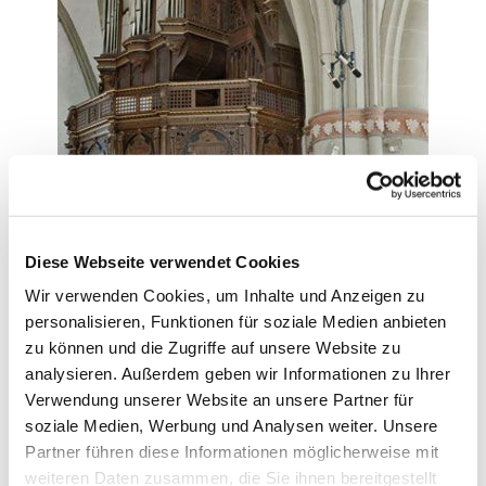
Diese Webseite verwendet Cookies
Wir verwenden Cookies, um Inhalte und Anzeigen zu
personalisieren, Funktionen für soziale Medien anbieten
zu können und die Zugriffe auf unsere Website zu
analysieren. Außerdem geben wir Informationen zu Ihrer
Die Schwalbennestorgel
Verwendung unserer Website an unsere Partner für
soziale Medien, Werbung und Analysen weiter. Unsere
Nachweisbar ist die erste Orgel in St. Marien Lemgo
Partner führen diese Informationen möglicherweise mit
für das Jahr 1455. In den Jahren 1586-1595 erbaute
weiteren Daten zusammen, die Sie ihnen bereitgestellt