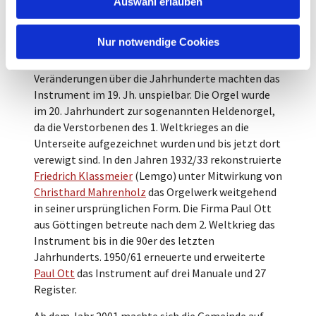
Auswahl erlauben
Hauptwerk und Pedal sind die ältesten bekannten
a
Beispiele für die aufwendige Konstruktion, die im
h
Westfälischen Orgelbau bis in das 18. Jh, gebaut
l
Nur notwendige Cookies
wurden.
Veränderungen über die Jahrhunderte machten das
Instrument im 19. Jh. unspielbar. Die Orgel wurde
im 20. Jahrhundert zur sogenannten Heldenorgel,
da die Verstorbenen des 1. Weltkrieges an die
Unterseite aufgezeichnet wurden und bis jetzt dort
verewigt sind. In den Jahren 1932/33 rekonstruierte
Friedrich Klassmeier
(Lemgo) unter Mitwirkung von
Christhard Mahrenholz
das Orgelwerk weitgehend
in seiner ursprünglichen Form. Die Firma Paul Ott
aus Göttingen betreute nach dem 2. Weltkrieg das
Instrument bis in die 90er des letzten
Jahrhunderts. 1950/61 erneuerte und erweiterte
Paul Ott
das Instrument auf drei Manuale und 27
Register.