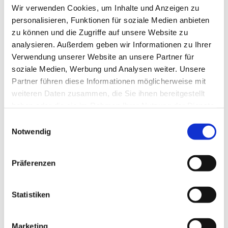
Wir verwenden Cookies, um Inhalte und Anzeigen zu
hineinzugehen.
personalisieren, Funktionen für soziale Medien anbieten
Die Gemeinde darf ganz viel singen und die
zu können und die Zugriffe auf unsere Website zu
musikalischen Gruppen werden sie dabei
analysieren. Außerdem geben wir Informationen zu Ihrer
unterstützen. An der Orgel wird Kantor Frank
Verwendung unserer Website an unsere Partner für
Schreiber spielen.
soziale Medien, Werbung und Analysen weiter. Unsere
Die Leitung hat Kantor Volker Jänig.
Partner führen diese Informationen möglicherweise mit
Der Eintritt ist frei.
weiteren Daten zusammen, die Sie ihnen bereitgestellt
haben oder die sie im Rahmen Ihrer Nutzung der Dienste
gesammelt haben.
Weitere Adventsliedersingen wird es am zweiten
E
Advent geben:
Notwendig
i
n
7. Dezember, 16 Uhr, Christuskirche Detmold
w
Präferenzen
8. Dezember, 16 Uhr, Kilianskirche Schötmar
i
l
l
Statistiken
i
g
Marketing