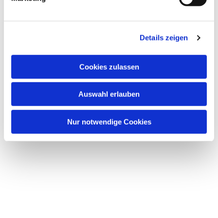
u
n
g
Dies könnte Sie auch
Details zeigen
s
interessieren
a
u
Cookies zulassen
s
w
Auswahl erlauben
a
h
l
Nur notwendige Cookies