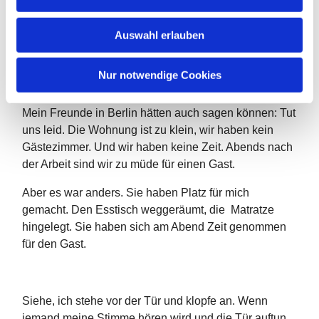
s
w
Der Vater und ich werden Wohnung
nehmen.
Gott
Auswahl erlauben
a
nimmt sich den Raum, der ihm zusteht in seiner
h
Schöpfung und wir sollen ihm dabei helfen.
l
Nur notwendige Cookies
Mein Freunde in Berlin hätten auch sagen können: Tut
uns leid. Die Wohnung ist zu klein, wir haben kein
Gästezimmer. Und wir haben keine Zeit. Abends nach
der Arbeit sind wir zu müde für einen Gast.
Aber es war anders. Sie haben Platz für mich
gemacht. Den Esstisch weggeräumt, die Matratze
hingelegt. Sie haben sich am Abend Zeit genommen
für den Gast.
Siehe, ich stehe vor der Tür und klopfe an. Wenn
jemand meine Stimme hören wird und die Tür auftun,