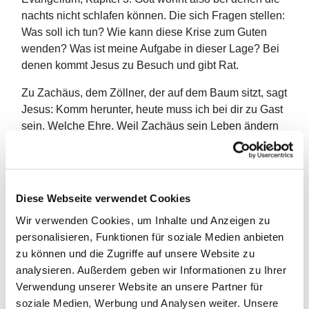
nachts nicht schlafen können. Die sich Fragen stellen:
Was soll ich tun? Wie kann diese Krise zum Guten
wenden? Was ist meine Aufgabe in dieser Lage? Bei
denen kommt Jesus zu Besuch und gibt Rat.
Zu Zachäus, dem Zöllner, der auf dem Baum sitzt, sagt
Jesus: Komm herunter, heute muss ich bei dir zu Gast
sein. Welche Ehre. Weil Zachäus sein Leben ändern
will, Unrecht wieder gut machen, zurückkehren in die
Gemeinschaft. In sein Haus geht Jesus.
Nicht zu denen, die alles richtig machen oder sich für
Diese Webseite verwendet Cookies
perfekt halten.
Wir verwenden Cookies, um Inhalte und Anzeigen zu
personalisieren, Funktionen für soziale Medien anbieten
zu können und die Zugriffe auf unsere Website zu
Jesus wohnt bei denen, die ihre Fehler einsehen,
analysieren. Außerdem geben wir Informationen zu Ihrer
keine falschen Entschuldigungen suchen, sich weiter
Verwendung unserer Website an unsere Partner für
entwickeln wollen. Wer mich liebt, der wird mein Wort
soziale Medien, Werbung und Analysen weiter. Unsere
halten und mein Vater wird ihn lieben und wir werden