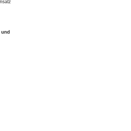
nsatz
n und