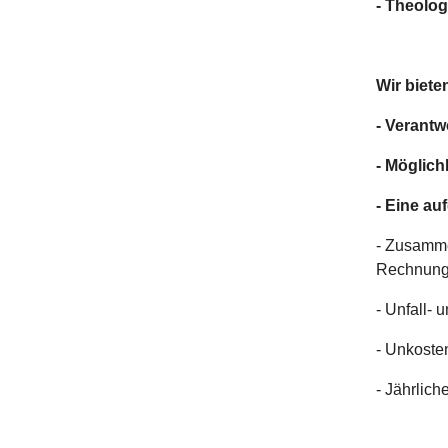
- Theolog
Wir biete
- Verant
- Möglich
- Eine au
- Zusamme
Rechnungsf
- Unfall- 
- Unkoste
- Jährlich