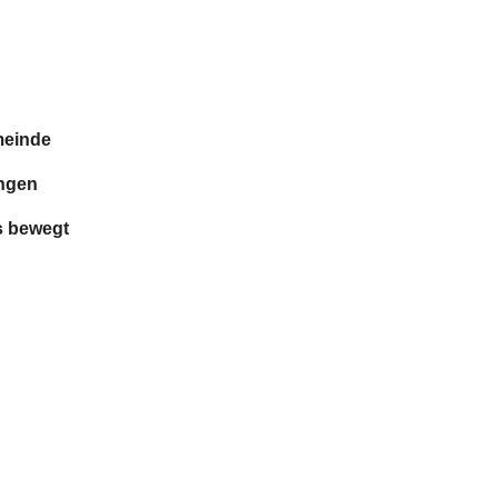
meinde
ingen
s bewegt