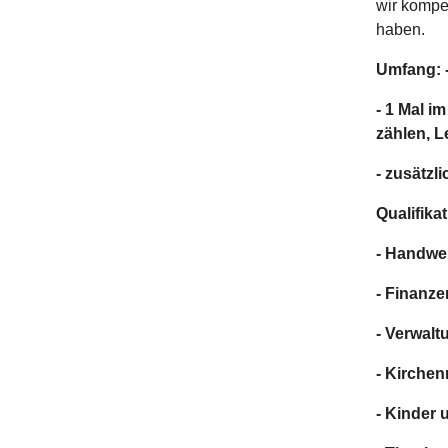
wir kompe
haben.
Umfang: 
- 1 Mal i
zählen, 
- zusätzl
Qualifika
- Handwe
- Finanz
- Verwal
- Kirche
- Kinder