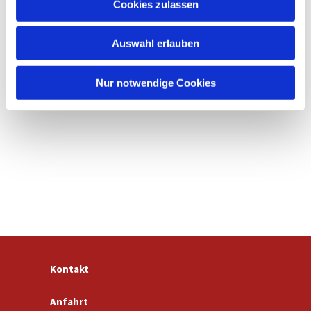
Cookies zulassen
s
w
Auswahl erlauben
a
h
l
Nur notwendige Cookies
Kontakt
Anfahrt