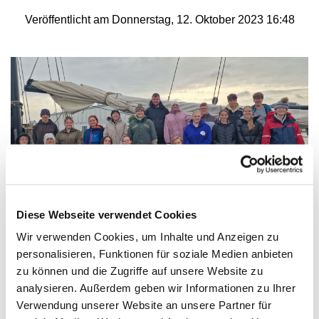
Veröffentlicht am Donnerstag, 12. Oktober 2023 16:48
Diese Webseite verwendet Cookies
Wir verwenden Cookies, um Inhalte und Anzeigen zu
personalisieren, Funktionen für soziale Medien anbieten
Schulung der Konfi-Teamer in Holland
zu können und die Zugriffe auf unsere Website zu
Fünf jugendliche Konfi-Teamer haben in den
analysieren. Außerdem geben wir Informationen zu Ihrer
Herbstferien einer Schulung der Landeskirche auf
Verwendung unserer Website an unsere Partner für