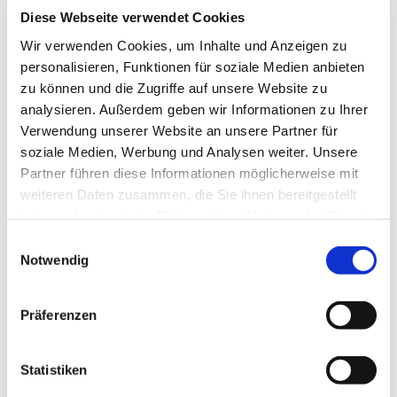
Diese Webseite verwendet Cookies
Musiker der Nordwestdeutschen Philharmonie Herford
und freischaffende professionelle Musikerinnen und
Wir verwenden Cookies, um Inhalte und Anzeigen zu
Musiker aus Ostwestfalen-Lippe.
personalisieren, Funktionen für soziale Medien anbieten
Als Solisten singen in diesem Jahr Friederike Webel
zu können und die Zugriffe auf unsere Website zu
(Sopran), Pia Buchert (Alt), Jonathan Dräger (Tenor)
analysieren. Außerdem geben wir Informationen zu Ihrer
und Andreas Post (Bass).
Verwendung unserer Website an unsere Partner für
Die Leitung liegt in den Händen von Kantor Volker
soziale Medien, Werbung und Analysen weiter. Unsere
Jänig.
Partner führen diese Informationen möglicherweise mit
Auf diese Weise kommt es zu einer gemeinsamen
weiteren Daten zusammen, die Sie ihnen bereitgestellt
Aufführung des „Weihnachtsoratoriums“ von
haben oder die sie im Rahmen Ihrer Nutzung der Dienste
professionellen Musikern und Laien.
gesammelt haben.
E
Die Konzertbesucher sind herzlich eingeladen die
Notwendig
i
Choräle mitzusingen.
n
Ein Ansingen der Choräle findet bereits vor dem
w
Präferenzen
Konzert ab 17:40 Uhr statt.
i
Karten für das Konzert sind unter marien-
l
lemgo.de/tickets und im Büro der MarienKantorei
l
Statistiken
(
office@marien-kantorei.de
/ 05261-5543) erhätlich.
i