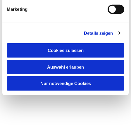
g
Marketing
u
n
g
Details zeigen
s
Dies könnte Sie auch
a
interessieren
u
Cookies zulassen
s
w
Auswahl erlauben
a
h
l
Nur notwendige Cookies