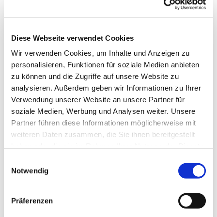
(Jesus), Moritz Kugler (Pilatus), Dirk Luijmes
(Harmonium), Julian Weller (Orgel), die
Singgemeinschaft der MarienKantorei Lemgo und das
Diese Webseite verwendet Cookies
Orchester „La réjouissance“ lassen dieses Oratorium,
Wir verwenden Cookies, um Inhalte und Anzeigen zu
in dem der Choralgesang der Gemeinde eingefügt ist,
personalisieren, Funktionen für soziale Medien anbieten
erklingen. Der ständige Klang des Harmoniums gibt
zu können und die Zugriffe auf unsere Website zu
dem Streichorchester in diesem Werk eine besondere
analysieren. Außerdem geben wir Informationen zu Ihrer
Farbe.
Verwendung unserer Website an unsere Partner für
Die Leitung wird Kantor Volker Jänig haben.
soziale Medien, Werbung und Analysen weiter. Unsere
Partner führen diese Informationen möglicherweise mit
Das Gesamtschaffen von Heinrich von Herzogenberg
weiteren Daten zusammen, die Sie ihnen bereitgestellt
umfasst Klavierwerke, Kammermusik, Chorwerke, ein
haben oder die sie im Rahmen Ihrer Nutzung der Dienste
Violinkonzert, Sinfonien, Psalmvertonungen,
gesammelt haben.
Kantaten, Motetten, Messen und weitere Oratorien. In
E
Notwendig
seinen Werken ist die Nähe zu Brahms zu spüren, zu
i
dessen Freundeskreis das Ehepaar Herzogenberg
n
zählte.
w
Präferenzen
i