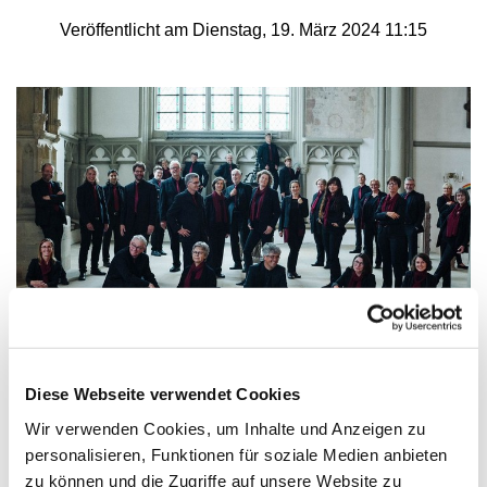
Veröffentlicht am Dienstag, 19. März 2024 11:15
© Britta Stricker
Diese Webseite verwendet Cookies
Konzert zum Karfreitag mit der
Wir verwenden Cookies, um Inhalte und Anzeigen zu
MarienKantorei Lemgo
personalisieren, Funktionen für soziale Medien anbieten
Am Karfreitag, 29. März, wird die MarienKantorei
zu können und die Zugriffe auf unsere Website zu