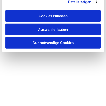
Details zeigen
s
a
u
Cookies zulassen
s
w
Auswahl erlauben
a
h
l
Nur notwendige Cookies