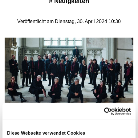
#
Neuigkeiten
Veröffentlicht am Dienstag, 30. April 2024 10:30
© Britta Stricker
MarienKantorei Lemgo zu Gast in der Ev.-ref.
Diese Webseite verwendet Cookies
Kirche zu Bega