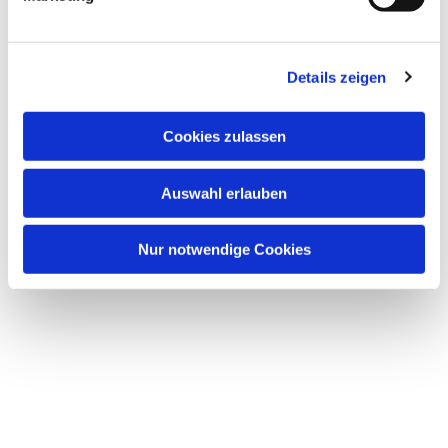
u
n
g
Dies könnte Sie auch
Details zeigen
s
interessieren
a
u
Cookies zulassen
s
w
Auswahl erlauben
a
h
l
Nur notwendige Cookies