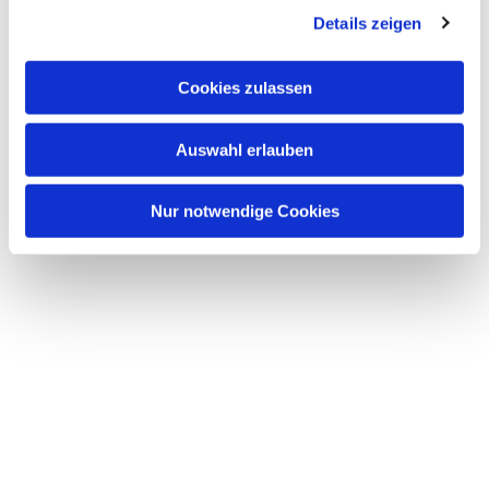
Details zeigen
s
a
u
Cookies zulassen
s
w
Auswahl erlauben
a
h
l
Nur notwendige Cookies