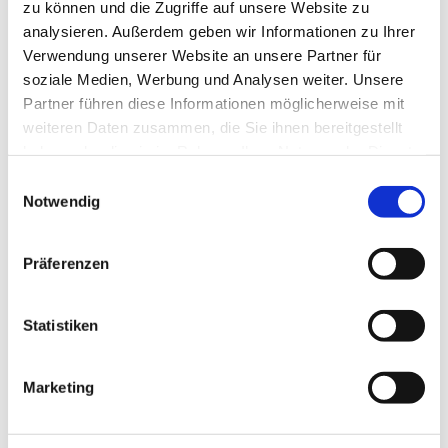
zu können und die Zugriffe auf unsere Website zu
analysieren. Außerdem geben wir Informationen zu Ihrer
Verwendung unserer Website an unsere Partner für
soziale Medien, Werbung und Analysen weiter. Unsere
Partner führen diese Informationen möglicherweise mit
weiteren Daten zusammen, die Sie ihnen bereitgestellt
haben oder die sie im Rahmen Ihrer Nutzung der Dienste
gesammelt haben.
E
Notwendig
i
n
w
Präferenzen
i
l
l
Statistiken
i
g
Marketing
u
Dies könnte Sie auch
n
interessieren
g