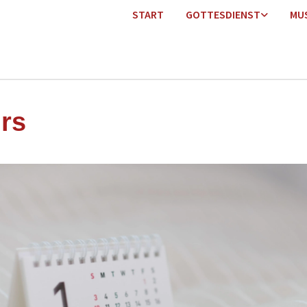
START
GOTTESDIENST
MU
rs