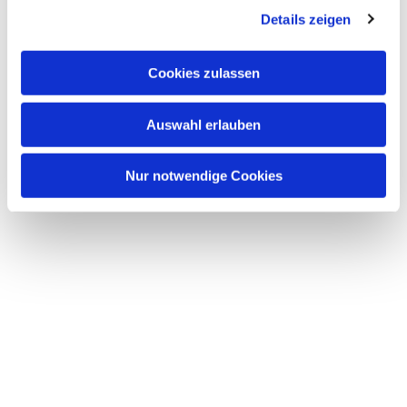
Details zeigen
s
a
u
Cookies zulassen
s
w
Auswahl erlauben
a
h
l
Nur notwendige Cookies