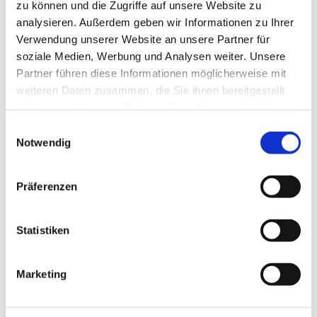
zu können und die Zugriffe auf unsere Website zu
analysieren. Außerdem geben wir Informationen zu Ihrer
Verwendung unserer Website an unsere Partner für
soziale Medien, Werbung und Analysen weiter. Unsere
Partner führen diese Informationen möglicherweise mit
weiteren Daten zusammen, die Sie ihnen bereitgestellt
haben oder die sie im Rahmen Ihrer Nutzung der Dienste
gesammelt haben.
E
Notwendig
i
n
w
Präferenzen
i
l
l
Statistiken
i
g
Marketing
u
Dies könnte Sie auch
n
interessieren
g