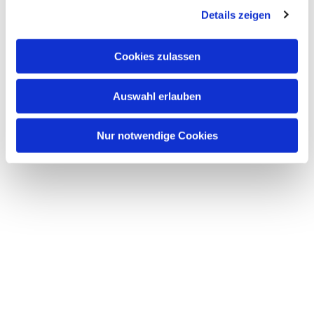
Details zeigen
s
a
u
Cookies zulassen
s
w
Auswahl erlauben
a
h
l
Nur notwendige Cookies