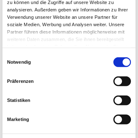
zu können und die Zugriffe auf unsere Website zu
analysieren. Außerdem geben wir Informationen zu Ihrer
Verwendung unserer Website an unsere Partner für
soziale Medien, Werbung und Analysen weiter. Unsere
Partner führen diese Informationen möglicherweise mit
weiteren Daten zusammen, die Sie ihnen bereitgestellt
haben oder die sie im Rahmen Ihrer Nutzung der Dienste
gesammelt haben.
E
Notwendig
i
n
w
Präferenzen
i
l
l
Statistiken
i
g
Marketing
u
Dies könnte Sie auch
n
interessieren
g