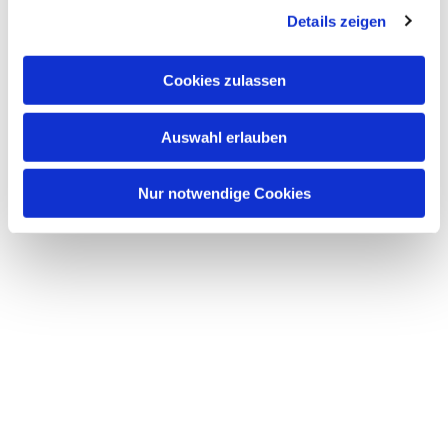
Details zeigen
s
a
u
Cookies zulassen
s
w
Auswahl erlauben
a
h
l
Nur notwendige Cookies