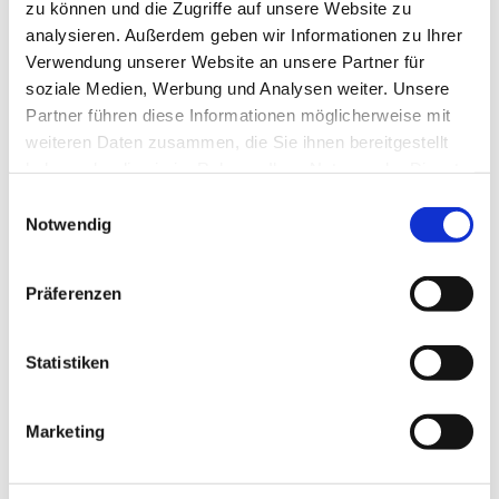
zu können und die Zugriffe auf unsere Website zu
analysieren. Außerdem geben wir Informationen zu Ihrer
Verwendung unserer Website an unsere Partner für
soziale Medien, Werbung und Analysen weiter. Unsere
Partner führen diese Informationen möglicherweise mit
weiteren Daten zusammen, die Sie ihnen bereitgestellt
haben oder die sie im Rahmen Ihrer Nutzung der Dienste
gesammelt haben.
E
Notwendig
i
n
w
Präferenzen
i
l
l
Statistiken
i
g
Marketing
u
Dies könnte Sie auch
n
interessieren
g