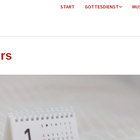
START
GOTTESDIENST
MU
rs