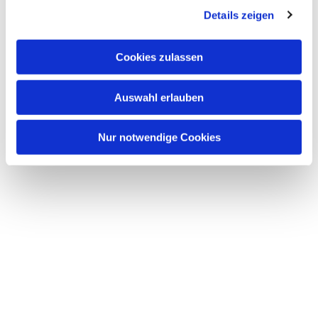
Details zeigen
s
a
u
Cookies zulassen
s
w
Auswahl erlauben
a
h
l
Nur notwendige Cookies