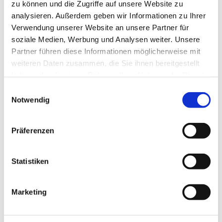
zu können und die Zugriffe auf unsere Website zu
analysieren. Außerdem geben wir Informationen zu Ihrer
Verwendung unserer Website an unsere Partner für
soziale Medien, Werbung und Analysen weiter. Unsere
Partner führen diese Informationen möglicherweise mit
weiteren Daten zusammen, die Sie ihnen bereitgestellt
haben oder die sie im Rahmen Ihrer Nutzung der Dienste
gesammelt haben.
E
Notwendig
i
n
w
Präferenzen
i
l
l
Statistiken
i
g
Marketing
u
Dies könnte Sie auch
n
interessieren
g