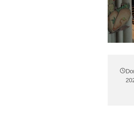
Do
202