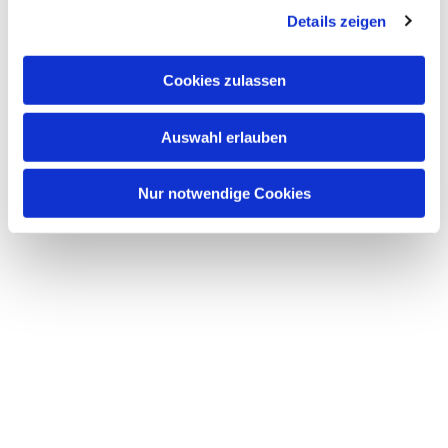
Details zeigen
s
a
u
Cookies zulassen
s
w
Auswahl erlauben
a
h
l
Nur notwendige Cookies