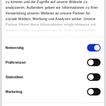
zu können und die Zugriffe auf unsere Website zu
analysieren. Außerdem geben wir Informationen zu Ihrer
Verwendung unserer Website an unsere Partner für
soziale Medien, Werbung und Analysen weiter. Unsere
Partner führen diese Informationen möglicherweise mit
weiteren Daten zusammen, die Sie ihnen bereitgestellt
haben oder die sie im Rahmen Ihrer Nutzung der Dienste
gesammelt haben.
E
Notwendig
i
n
w
Präferenzen
i
l
l
Statistiken
i
g
Marketing
u
Dies könnte Sie auch
n
interessieren
g