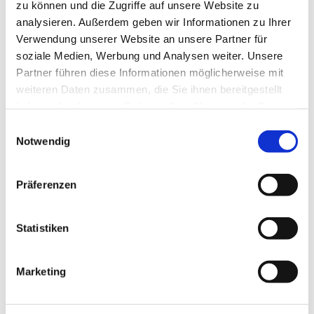
zu können und die Zugriffe auf unsere Website zu
analysieren. Außerdem geben wir Informationen zu Ihrer
Verwendung unserer Website an unsere Partner für
soziale Medien, Werbung und Analysen weiter. Unsere
Partner führen diese Informationen möglicherweise mit
weiteren Daten zusammen, die Sie ihnen bereitgestellt
haben oder die sie im Rahmen Ihrer Nutzung der Dienste
gesammelt haben.
E
Notwendig
i
n
w
Präferenzen
i
l
l
Statistiken
i
g
Marketing
u
Dies könnte Sie auch
n
interessieren
g