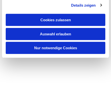
Details zeigen
s
a
u
Cookies zulassen
s
w
Auswahl erlauben
a
h
l
Nur notwendige Cookies