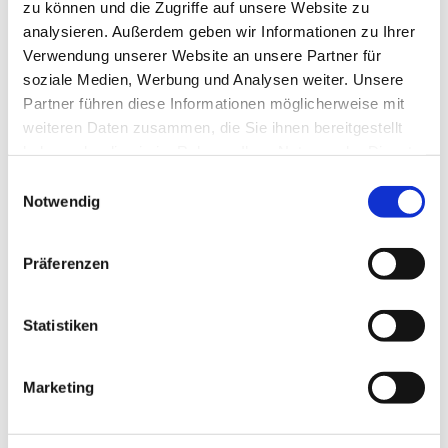
zu können und die Zugriffe auf unsere Website zu
analysieren. Außerdem geben wir Informationen zu Ihrer
Verwendung unserer Website an unsere Partner für
soziale Medien, Werbung und Analysen weiter. Unsere
Partner führen diese Informationen möglicherweise mit
weiteren Daten zusammen, die Sie ihnen bereitgestellt
haben oder die sie im Rahmen Ihrer Nutzung der Dienste
gesammelt haben.
E
Notwendig
i
n
w
Präferenzen
i
l
l
Statistiken
i
g
Marketing
u
Dies könnte Sie auch
n
interessieren
g