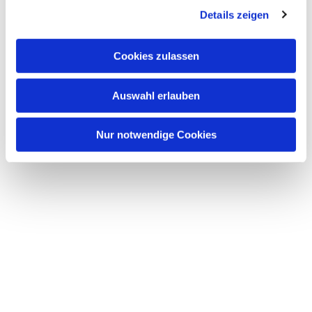
Details zeigen
s
a
u
Cookies zulassen
s
w
Auswahl erlauben
a
h
l
Nur notwendige Cookies