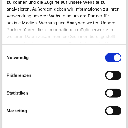
zu können und die Zugriffe auf unsere Website zu
analysieren. Außerdem geben wir Informationen zu Ihrer
Verwendung unserer Website an unsere Partner für
soziale Medien, Werbung und Analysen weiter. Unsere
Partner führen diese Informationen möglicherweise mit
weiteren Daten zusammen, die Sie ihnen bereitgestellt
haben oder die sie im Rahmen Ihrer Nutzung der Dienste
gesammelt haben.
E
Notwendig
i
n
w
Präferenzen
i
l
l
Statistiken
i
g
Marketing
u
Dies könnte Sie auch
n
interessieren
g