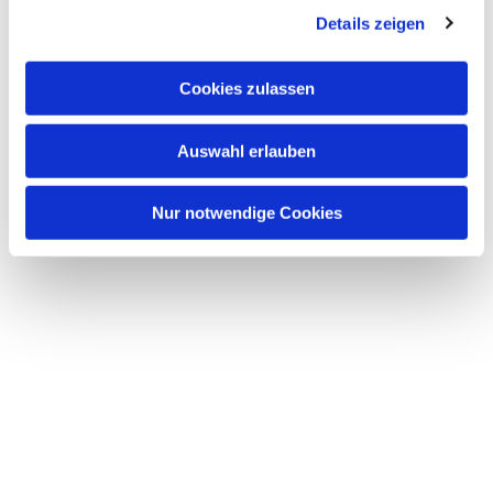
Details zeigen
s
a
u
Cookies zulassen
s
w
Auswahl erlauben
a
h
l
Nur notwendige Cookies