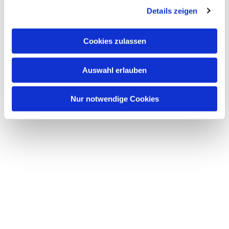
Details zeigen
s
a
u
Cookies zulassen
s
w
Auswahl erlauben
a
h
l
Nur notwendige Cookies