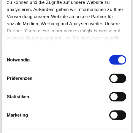
zu können und die Zugriffe auf unsere Website zu
analysieren. Außerdem geben wir Informationen zu Ihrer
Verwendung unserer Website an unsere Partner für
soziale Medien, Werbung und Analysen weiter. Unsere
Partner führen diese Informationen möglicherweise mit
weiteren Daten zusammen, die Sie ihnen bereitgestellt
haben oder die sie im Rahmen Ihrer Nutzung der Dienste
gesammelt haben.
E
Notwendig
i
n
w
Präferenzen
i
l
l
Statistiken
i
g
Marketing
u
Dies könnte Sie auch
n
interessieren
g