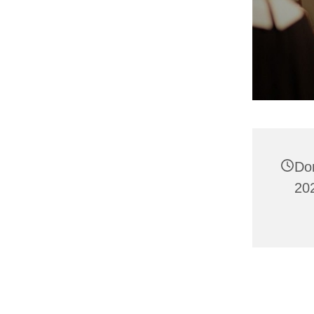
Do
202