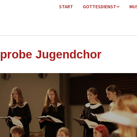
START
GOTTESDIENST
MU
probe Jugendchor