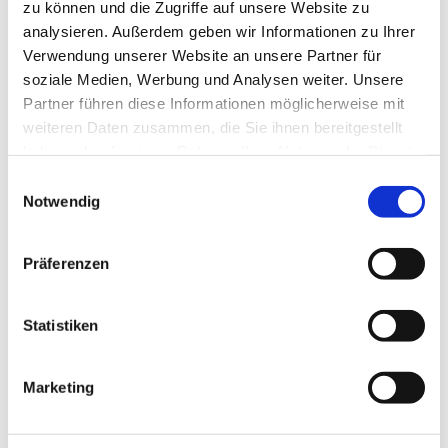
zu können und die Zugriffe auf unsere Website zu
analysieren. Außerdem geben wir Informationen zu Ihrer
Verwendung unserer Website an unsere Partner für
soziale Medien, Werbung und Analysen weiter. Unsere
Partner führen diese Informationen möglicherweise mit
weiteren Daten zusammen, die Sie ihnen bereitgestellt
haben oder die sie im Rahmen Ihrer Nutzung der Dienste
gesammelt haben.
E
Notwendig
i
n
w
Präferenzen
i
l
l
Statistiken
i
g
Marketing
u
Dies könnte Sie auch
n
interessieren
g