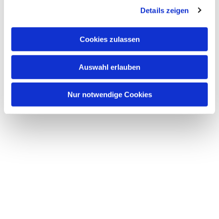
Details zeigen
s
a
u
Cookies zulassen
s
w
Auswahl erlauben
a
h
l
Nur notwendige Cookies