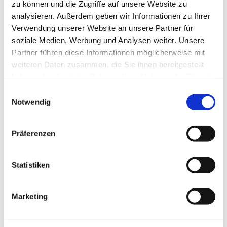
zu können und die Zugriffe auf unsere Website zu
analysieren. Außerdem geben wir Informationen zu Ihrer
Verwendung unserer Website an unsere Partner für
soziale Medien, Werbung und Analysen weiter. Unsere
Partner führen diese Informationen möglicherweise mit
weiteren Daten zusammen, die Sie ihnen bereitgestellt
haben oder die sie im Rahmen Ihrer Nutzung der Dienste
gesammelt haben.
E
Notwendig
i
n
w
Präferenzen
i
l
l
Statistiken
i
g
Marketing
u
Dies könnte Sie auch
n
interessieren
g