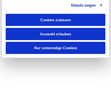
Details zeigen
s
a
u
Cookies zulassen
s
w
Auswahl erlauben
a
h
l
Nur notwendige Cookies