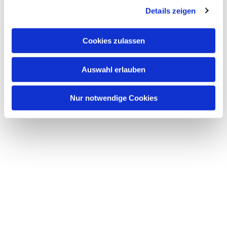
Details zeigen
s
a
u
Cookies zulassen
s
w
Auswahl erlauben
a
h
l
Nur notwendige Cookies