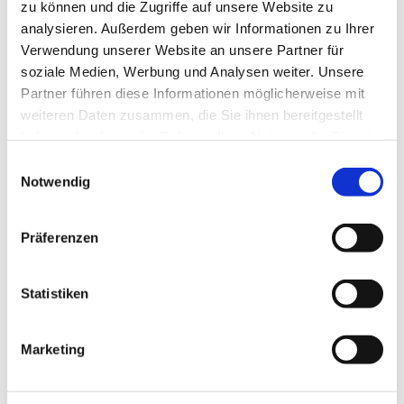
zu können und die Zugriffe auf unsere Website zu
analysieren. Außerdem geben wir Informationen zu Ihrer
Verwendung unserer Website an unsere Partner für
soziale Medien, Werbung und Analysen weiter. Unsere
Partner führen diese Informationen möglicherweise mit
weiteren Daten zusammen, die Sie ihnen bereitgestellt
haben oder die sie im Rahmen Ihrer Nutzung der Dienste
gesammelt haben.
E
Notwendig
i
n
w
Präferenzen
i
l
l
Statistiken
i
g
Marketing
u
Dies könnte Sie auch
n
interessieren
g