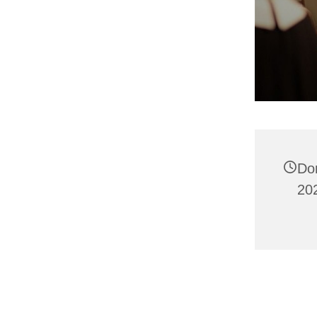
Do
202