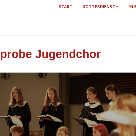
START
GOTTESDIENST
MU
probe Jugendchor