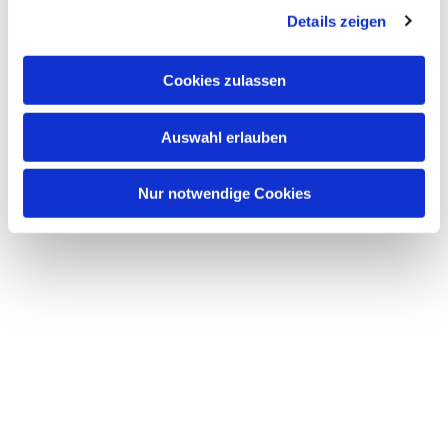
Details zeigen
s
a
u
Cookies zulassen
s
w
Auswahl erlauben
a
h
l
Nur notwendige Cookies