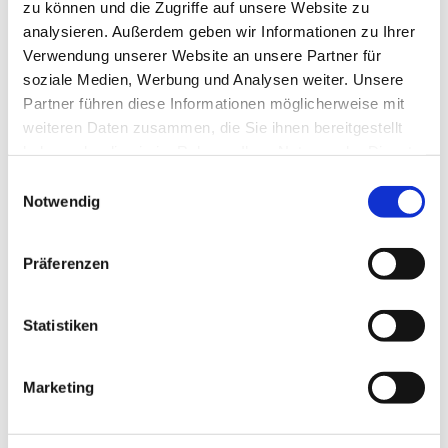
zu können und die Zugriffe auf unsere Website zu
analysieren. Außerdem geben wir Informationen zu Ihrer
Verwendung unserer Website an unsere Partner für
soziale Medien, Werbung und Analysen weiter. Unsere
Partner führen diese Informationen möglicherweise mit
weiteren Daten zusammen, die Sie ihnen bereitgestellt
haben oder die sie im Rahmen Ihrer Nutzung der Dienste
gesammelt haben.
E
Notwendig
i
n
w
Präferenzen
i
l
l
Statistiken
i
g
Marketing
u
Dies könnte Sie auch
n
interessieren
g