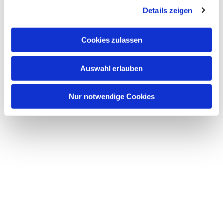
Details zeigen
s
a
u
Cookies zulassen
s
w
Auswahl erlauben
a
h
l
Nur notwendige Cookies