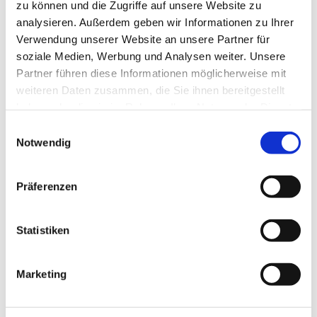
zu können und die Zugriffe auf unsere Website zu
analysieren. Außerdem geben wir Informationen zu Ihrer
Verwendung unserer Website an unsere Partner für
soziale Medien, Werbung und Analysen weiter. Unsere
Partner führen diese Informationen möglicherweise mit
weiteren Daten zusammen, die Sie ihnen bereitgestellt
haben oder die sie im Rahmen Ihrer Nutzung der Dienste
gesammelt haben.
E
Notwendig
i
n
w
Präferenzen
i
l
l
Statistiken
i
g
Marketing
u
Dies könnte Sie auch
n
interessieren
g