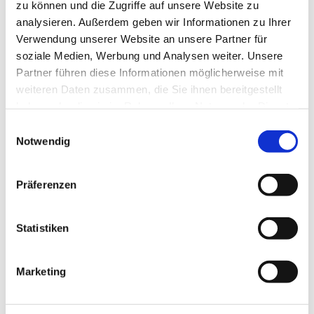
zu können und die Zugriffe auf unsere Website zu
analysieren. Außerdem geben wir Informationen zu Ihrer
Verwendung unserer Website an unsere Partner für
soziale Medien, Werbung und Analysen weiter. Unsere
Partner führen diese Informationen möglicherweise mit
weiteren Daten zusammen, die Sie ihnen bereitgestellt
haben oder die sie im Rahmen Ihrer Nutzung der Dienste
gesammelt haben.
E
Notwendig
i
n
w
Präferenzen
i
l
l
Statistiken
i
g
Marketing
u
Dies könnte Sie auch
n
interessieren
g