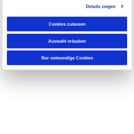
Details zeigen
s
a
u
Cookies zulassen
s
w
Auswahl erlauben
a
h
l
Nur notwendige Cookies