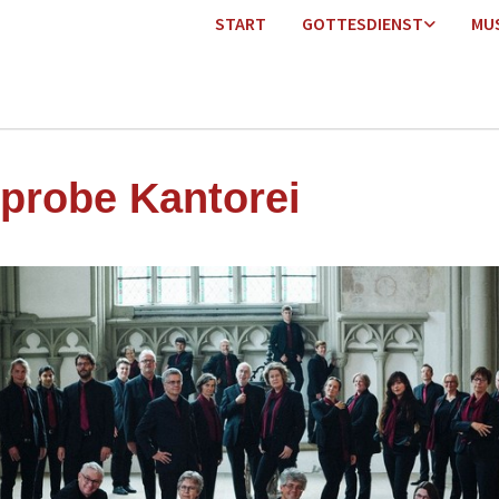
START
GOTTESDIENST
MU
probe Kantorei