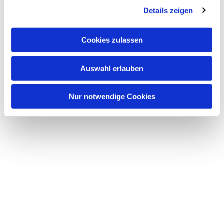
Details zeigen
s
a
u
Cookies zulassen
s
w
Auswahl erlauben
a
h
l
Nur notwendige Cookies