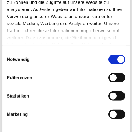
zu können und die Zugriffe auf unsere Website zu
analysieren. Außerdem geben wir Informationen zu Ihrer
Verwendung unserer Website an unsere Partner für
soziale Medien, Werbung und Analysen weiter. Unsere
Partner führen diese Informationen möglicherweise mit
weiteren Daten zusammen, die Sie ihnen bereitgestellt
haben oder die sie im Rahmen Ihrer Nutzung der Dienste
gesammelt haben.
E
Notwendig
i
n
w
Präferenzen
i
l
l
Statistiken
i
g
Marketing
u
Dies könnte Sie auch
n
interessieren
g