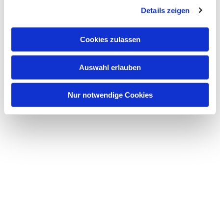
Details zeigen
s
a
u
Cookies zulassen
s
w
Auswahl erlauben
a
h
l
Nur notwendige Cookies