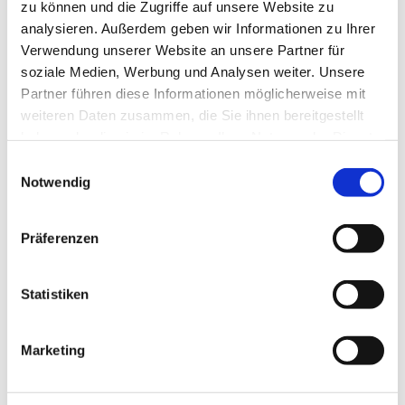
zu können und die Zugriffe auf unsere Website zu
analysieren. Außerdem geben wir Informationen zu Ihrer
Verwendung unserer Website an unsere Partner für
soziale Medien, Werbung und Analysen weiter. Unsere
Partner führen diese Informationen möglicherweise mit
weiteren Daten zusammen, die Sie ihnen bereitgestellt
haben oder die sie im Rahmen Ihrer Nutzung der Dienste
gesammelt haben.
E
Notwendig
i
n
w
Präferenzen
i
l
l
Statistiken
i
g
Marketing
u
Dies könnte Sie auch
n
interessieren
g