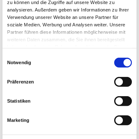
zu können und die Zugriffe auf unsere Website zu
analysieren. Außerdem geben wir Informationen zu Ihrer
Verwendung unserer Website an unsere Partner für
soziale Medien, Werbung und Analysen weiter. Unsere
Partner führen diese Informationen möglicherweise mit
weiteren Daten zusammen, die Sie ihnen bereitgestellt
haben oder die sie im Rahmen Ihrer Nutzung der Dienste
gesammelt haben.
E
Notwendig
i
n
w
Präferenzen
i
l
l
Statistiken
i
g
Marketing
u
Dies könnte Sie auch
n
interessieren
g