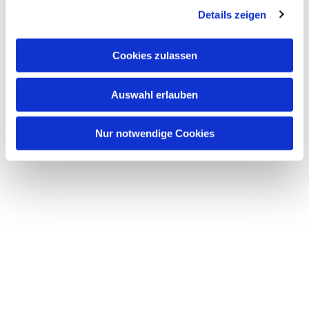
Details zeigen
s
a
u
Cookies zulassen
s
w
Auswahl erlauben
a
h
l
Nur notwendige Cookies