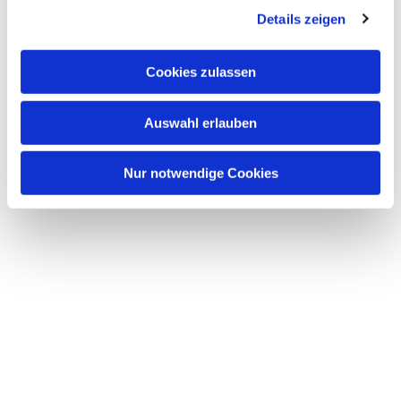
Details zeigen
s
a
u
Cookies zulassen
s
w
Auswahl erlauben
a
h
l
Nur notwendige Cookies