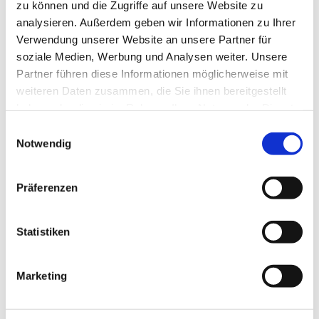
zu können und die Zugriffe auf unsere Website zu
analysieren. Außerdem geben wir Informationen zu Ihrer
Verwendung unserer Website an unsere Partner für
soziale Medien, Werbung und Analysen weiter. Unsere
Partner führen diese Informationen möglicherweise mit
weiteren Daten zusammen, die Sie ihnen bereitgestellt
haben oder die sie im Rahmen Ihrer Nutzung der Dienste
gesammelt haben.
E
Notwendig
i
n
w
Präferenzen
i
l
l
Statistiken
i
g
Marketing
u
Dies könnte Sie auch
n
interessieren
g