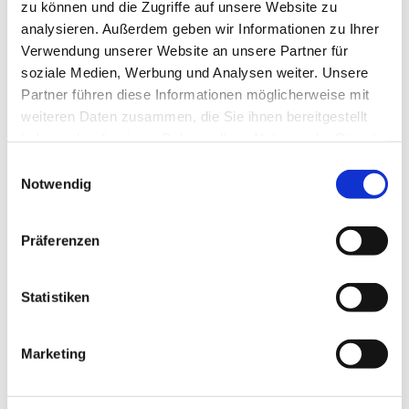
zu können und die Zugriffe auf unsere Website zu
analysieren. Außerdem geben wir Informationen zu Ihrer
Verwendung unserer Website an unsere Partner für
soziale Medien, Werbung und Analysen weiter. Unsere
Partner führen diese Informationen möglicherweise mit
weiteren Daten zusammen, die Sie ihnen bereitgestellt
haben oder die sie im Rahmen Ihrer Nutzung der Dienste
gesammelt haben.
E
Notwendig
i
n
w
Präferenzen
i
l
l
Statistiken
i
g
Marketing
u
Dies könnte Sie auch
n
interessieren
g