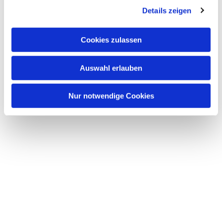
Details zeigen
s
a
u
Cookies zulassen
s
w
Auswahl erlauben
a
h
l
Nur notwendige Cookies