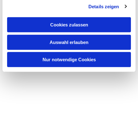
Details zeigen
s
a
u
Cookies zulassen
s
w
Auswahl erlauben
a
h
l
Nur notwendige Cookies