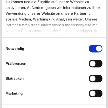
zu können und die Zugriffe auf unsere Website zu
analysieren. Außerdem geben wir Informationen zu Ihrer
Verwendung unserer Website an unsere Partner für
soziale Medien, Werbung und Analysen weiter. Unsere
Partner führen diese Informationen möglicherweise mit
weiteren Daten zusammen, die Sie ihnen bereitgestellt
haben oder die sie im Rahmen Ihrer Nutzung der Dienste
gesammelt haben.
E
Notwendig
i
n
w
Präferenzen
i
l
l
Statistiken
i
g
Marketing
u
Dies könnte Sie auch
n
interessieren
g