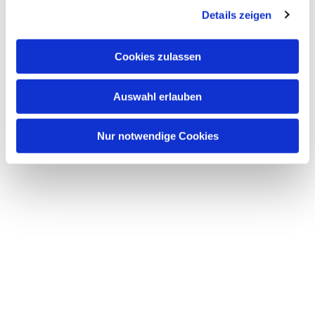
Details zeigen
s
a
u
Cookies zulassen
s
w
Auswahl erlauben
a
h
l
Nur notwendige Cookies