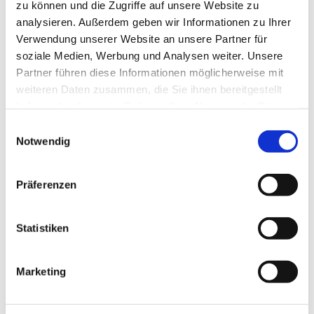
zu können und die Zugriffe auf unsere Website zu
analysieren. Außerdem geben wir Informationen zu Ihrer
Verwendung unserer Website an unsere Partner für
soziale Medien, Werbung und Analysen weiter. Unsere
Partner führen diese Informationen möglicherweise mit
weiteren Daten zusammen, die Sie ihnen bereitgestellt
haben oder die sie im Rahmen Ihrer Nutzung der Dienste
gesammelt haben.
E
Notwendig
i
n
w
Präferenzen
i
l
l
Statistiken
i
g
Marketing
u
Dies könnte Sie auch
n
interessieren
g