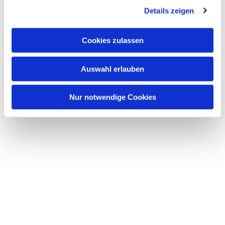
Details zeigen
s
a
u
Cookies zulassen
s
w
Auswahl erlauben
a
h
l
Nur notwendige Cookies