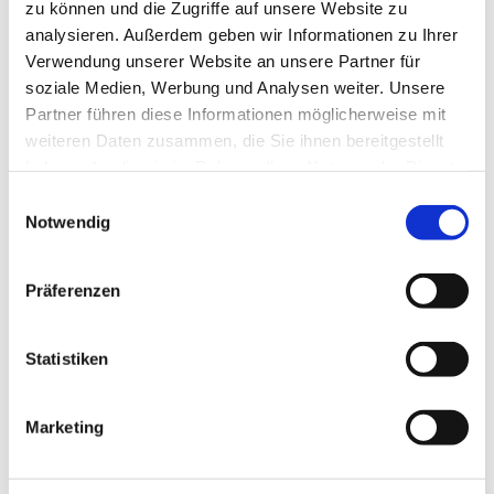
zu können und die Zugriffe auf unsere Website zu
analysieren. Außerdem geben wir Informationen zu Ihrer
Verwendung unserer Website an unsere Partner für
soziale Medien, Werbung und Analysen weiter. Unsere
Partner führen diese Informationen möglicherweise mit
weiteren Daten zusammen, die Sie ihnen bereitgestellt
haben oder die sie im Rahmen Ihrer Nutzung der Dienste
gesammelt haben.
E
Notwendig
i
n
w
Präferenzen
i
l
l
Statistiken
i
g
Marketing
u
Dies könnte Sie auch
n
interessieren
g