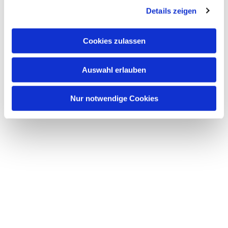
Details zeigen
s
a
u
Cookies zulassen
s
w
Auswahl erlauben
a
h
l
Nur notwendige Cookies