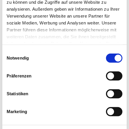
zu können und die Zugriffe auf unsere Website zu
analysieren. Außerdem geben wir Informationen zu Ihrer
Verwendung unserer Website an unsere Partner für
soziale Medien, Werbung und Analysen weiter. Unsere
Partner führen diese Informationen möglicherweise mit
weiteren Daten zusammen, die Sie ihnen bereitgestellt
haben oder die sie im Rahmen Ihrer Nutzung der Dienste
gesammelt haben.
E
Notwendig
i
n
w
Präferenzen
i
l
l
Statistiken
i
g
Marketing
u
Dies könnte Sie auch
n
interessieren
g