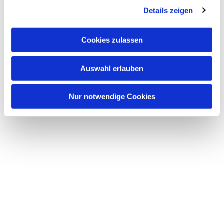
Details zeigen
s
a
u
Cookies zulassen
s
w
Auswahl erlauben
a
h
l
Nur notwendige Cookies