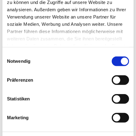
zu können und die Zugriffe auf unsere Website zu
analysieren. Außerdem geben wir Informationen zu Ihrer
Verwendung unserer Website an unsere Partner für
soziale Medien, Werbung und Analysen weiter. Unsere
Partner führen diese Informationen möglicherweise mit
weiteren Daten zusammen, die Sie ihnen bereitgestellt
haben oder die sie im Rahmen Ihrer Nutzung der Dienste
gesammelt haben.
E
Notwendig
i
n
w
Präferenzen
i
l
l
Statistiken
i
g
Marketing
u
Dies könnte Sie auch
n
interessieren
g