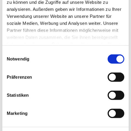
zu können und die Zugriffe auf unsere Website zu
analysieren. Außerdem geben wir Informationen zu Ihrer
Verwendung unserer Website an unsere Partner für
soziale Medien, Werbung und Analysen weiter. Unsere
Partner führen diese Informationen möglicherweise mit
weiteren Daten zusammen, die Sie ihnen bereitgestellt
haben oder die sie im Rahmen Ihrer Nutzung der Dienste
gesammelt haben.
E
Notwendig
i
n
w
Präferenzen
i
l
l
Statistiken
i
g
Marketing
u
Dies könnte Sie auch
n
interessieren
g