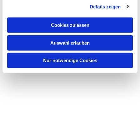
Details zeigen
s
a
u
Cookies zulassen
s
w
Auswahl erlauben
a
h
l
Nur notwendige Cookies