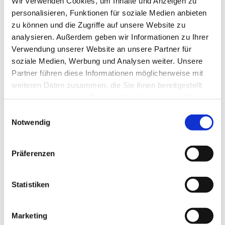
Wir verwenden Cookies, um Inhalte und Anzeigen zu
personalisieren, Funktionen für soziale Medien anbieten
zu können und die Zugriffe auf unsere Website zu
analysieren. Außerdem geben wir Informationen zu Ihrer
Verwendung unserer Website an unsere Partner für
soziale Medien, Werbung und Analysen weiter. Unsere
Partner führen diese Informationen möglicherweise mit
weiteren Daten zusammen, die Sie ihnen bereitgestellt
haben oder die sie im Rahmen Ihrer Nutzung der Dienste
gesammelt haben.
E
Notwendig
i
n
w
Präferenzen
i
l
l
Statistiken
i
g
Marketing
u