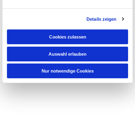
n
Dies könnte Sie auch
g
interessieren
Details zeigen
s
a
u
Cookies zulassen
s
w
Auswahl erlauben
a
h
l
Nur notwendige Cookies