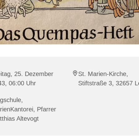
eitag, 25. Dezember
St. Marien-Kirche,
43, 06:00 Uhr
Stiftstraße 3, 32657
gschule,
ienKantorei, Pfarrer
thias Altevogt