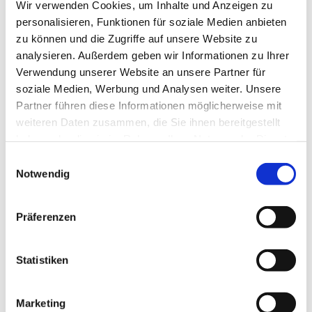
Wir verwenden Cookies, um Inhalte und Anzeigen zu
personalisieren, Funktionen für soziale Medien anbieten
zu können und die Zugriffe auf unsere Website zu
analysieren. Außerdem geben wir Informationen zu Ihrer
Verwendung unserer Website an unsere Partner für
soziale Medien, Werbung und Analysen weiter. Unsere
Partner führen diese Informationen möglicherweise mit
weiteren Daten zusammen, die Sie ihnen bereitgestellt
haben oder die sie im Rahmen Ihrer Nutzung der Dienste
gesammelt haben.
E
Notwendig
i
n
w
Präferenzen
i
l
l
Statistiken
i
g
Marketing
u