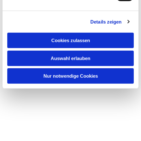
n
g
Dies könnte Sie auch
Details zeigen
s
interessieren
a
u
Cookies zulassen
s
w
Auswahl erlauben
a
h
l
Nur notwendige Cookies