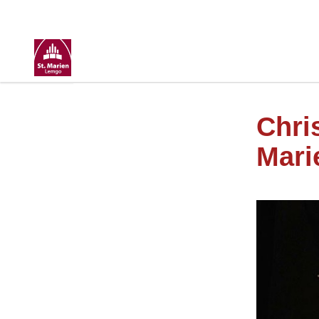
Chri
Mari