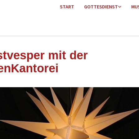
START
GOTTESDIENST
MU
stvesper mit der
enKantorei