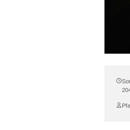
So
20
Pfa